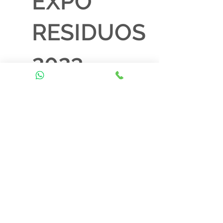
EXPO
RESIDUOS
2023
El pasado 7,8 y 9 de marzo tuvimos el
gusto de estar en La Expo Residuos
2023 en el Centro Citibanamex en
Ciudad de México.
Donde estuvimos ofreciendo nuestros
servicios y dándonos a conocer ante
grandes empresas, invitándolos a
formar parte de nuestros socios
comerciales y cuidar juntos al medio